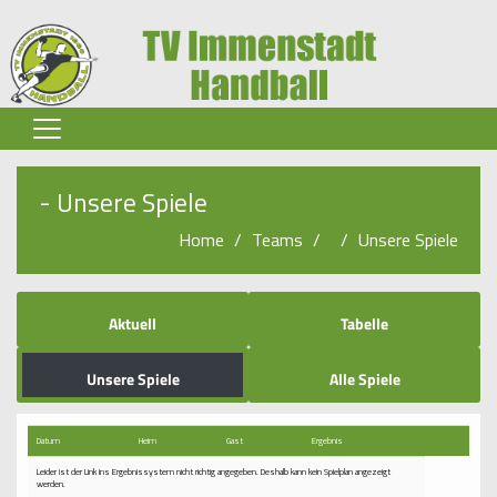
Home
- Unsere Spiele
Senioren
Home
Teams
Unsere Spiele
Jugend
Spielbetrieb
Aktuell
Tabelle
Verein
Unsere Spiele
Alle Spiele
Partner-Infos
Datum
Heim
Gast
Ergebnis
Sponsoren
Leider ist der Link ins Ergebnissystem nicht richtig angegeben. Deshalb kann kein Spielplan angezeigt
werden.