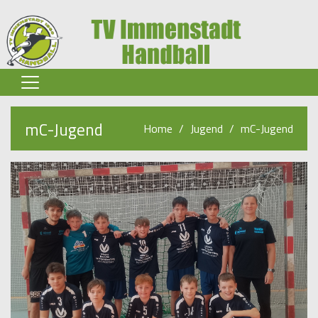
Home
mC-Jugend
Home
Jugend
mC-Jugend
Senioren
Jugend
Spielbetrieb
Verein
Partner-Infos
Sponsoren