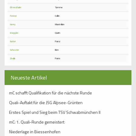
Elmenthaler
Tamme
Fenner
Collin
Henry
Maximilian
Kneppler
Quirin
Natter
Franz
Schuster
Ben
Zivaljic
Frano
Neueste Artikel
mC schafft Qualifikation für die nächste Runde
Quali-Auftakt für die JSG Alpsee-Grünten
Erstes Spiel und Sieg beim TSV Schwabmünchen II
mC: 1. Quali-Runde gemeistert
Niederlage in Biessenhofen