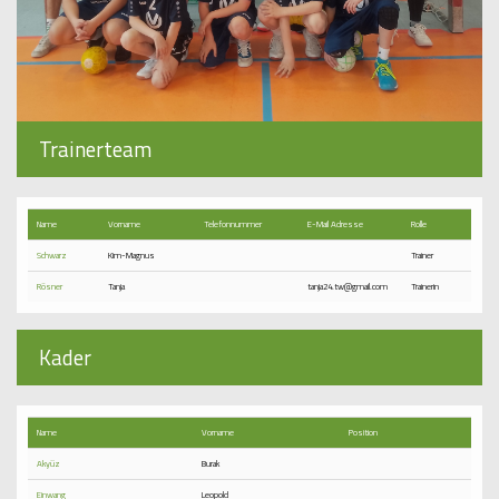
Kontakt
Trainerteam
Name
Vorname
Telefon​nummer
E-Mail Adresse
Rolle
Schwarz
Kim-Magnus
Trainer
Rösner
Tanja
tanja24.tw@gmail.com
Trainerin
Kader
Name
Vorname
Position
Akyüz
Burak
Einwang
Leopold