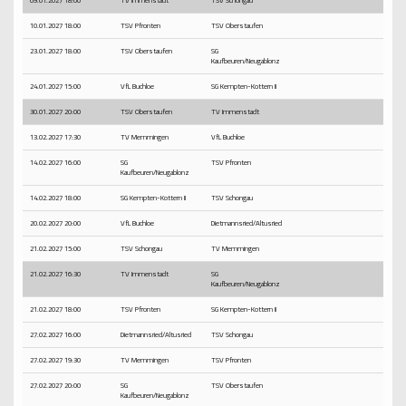
10.01.2027 18:00
TSV Pfronten
TSV Oberstaufen
23.01.2027 18:00
TSV Oberstaufen
SG
Kaufbeuren/Neugablonz
24.01.2027 15:00
VfL Buchloe
SG Kempten-Kottern II
30.01.2027 20:00
TSV Oberstaufen
TV Immenstadt
13.02.2027 17:30
TV Memmingen
VfL Buchloe
14.02.2027 16:00
SG
TSV Pfronten
Kaufbeuren/Neugablonz
14.02.2027 18:00
SG Kempten-Kottern II
TSV Schongau
20.02.2027 20:00
VfL Buchloe
Dietmannsried/Altusried
21.02.2027 15:00
TSV Schongau
TV Memmingen
21.02.2027 16:30
TV Immenstadt
SG
Kaufbeuren/Neugablonz
21.02.2027 18:00
TSV Pfronten
SG Kempten-Kottern II
27.02.2027 16:00
Dietmannsried/Altusried
TSV Schongau
27.02.2027 19:30
TV Memmingen
TSV Pfronten
27.02.2027 20:00
SG
TSV Oberstaufen
Kaufbeuren/Neugablonz