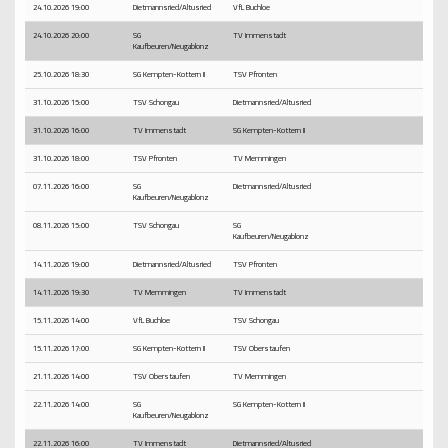
24.10.2026 19:00
Dietmannsried/Altusried
VfL Buchloe
24.10.2026 20:00
SG
TV Immenstadt
Kaufbeuren/Neugablonz
25.10.2026 18:30
SG Kempten-Kottern II
TSV Pfronten
31.10.2026 15:00
TSV Schongau
Dietmannsried/Altusried
31.10.2026 16:00
TV Immenstadt
SG Kempten-Kottern II
31.10.2026 18:00
TSV Pfronten
TV Memmingen
07.11.2026 16:00
SG
Dietmannsried/Altusried
Kaufbeuren/Neugablonz
08.11.2026 15:00
TSV Schongau
SG
Kaufbeuren/Neugablonz
14.11.2026 19:00
Dietmannsried/Altusried
TSV Pfronten
14.11.2026 19:30
TV Memmingen
TV Immenstadt
15.11.2026 14:00
VfL Buchloe
TSV Schongau
15.11.2026 17:00
SG Kempten-Kottern II
TSV Oberstaufen
21.11.2026 14:00
TSV Oberstaufen
TV Memmingen
22.11.2026 14:00
SG
SG Kempten-Kottern II
Kaufbeuren/Neugablonz
22.11.2026 16:00
TV Immenstadt
Dietmannsried/Altusried