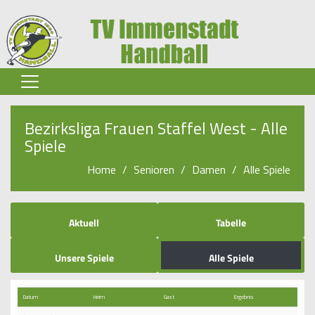
Home
Bezirksliga Frauen Staffel West - Alle
Spiele
Senioren
Home
Senioren
Damen
Alle Spiele
Jugend
Spielbetrieb
Aktuell
Tabelle
Verein
Unsere Spiele
Alle Spiele
Partner-Infos
Sponsoren
Datum
Heim
Gast
Ergebnis