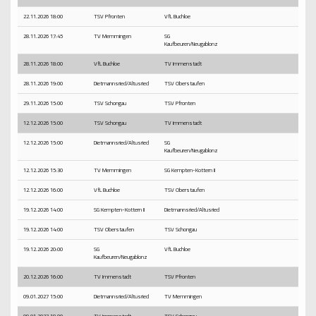
22.11.2026 18:00
TSV Pfronten
VfL Buchloe
28.11.2026 17:45
TV Memmingen
SG
Kaufbeuren/Neugablonz
28.11.2026 18:00
VfL Buchloe
TV Immenstadt
28.11.2026 19:00
Dietmannsried/Altusried
TSV Oberstaufen
29.11.2026 15:00
TSV Schongau
TSV Pfronten
12.12.2026 15:00
TSV Schongau
TV Immenstadt
12.12.2026 15:00
Dietmannsried/Altusried
SG
Kaufbeuren/Neugablonz
12.12.2026 15:30
TV Memmingen
SG Kempten-Kottern II
12.12.2026 16:00
VfL Buchloe
TSV Oberstaufen
19.12.2026 14:00
SG Kempten-Kottern II
Dietmannsried/Altusried
19.12.2026 14:00
TSV Oberstaufen
TSV Schongau
19.12.2026 20:00
SG
VfL Buchloe
Kaufbeuren/Neugablonz
20.12.2026 16:00
TV Immenstadt
TSV Pfronten
09.01.2027 15:00
Dietmannsried/Altusried
TV Memmingen
09.01.2027 18:00
TV Immenstadt
TSV Schongau