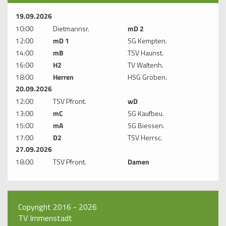
19.09.2026
10:00
Dietmannsr.
mD 2
12:00
mD 1
SG Kempten.
14:00
mB
TSV Haunst.
16:00
H2
TV Waltenh.
18:00
Herren
HSG Gröben.
20.09.2026
12:00
TSV Pfront.
wD
13:00
mC
SG Kaufbeu.
15:00
mA
SG Biessen.
17:00
D2
TSV Herrsc.
27.09.2026
18:00
TSV Pfront.
Damen
Copyright 2016 - 2026
TV Immenstadt