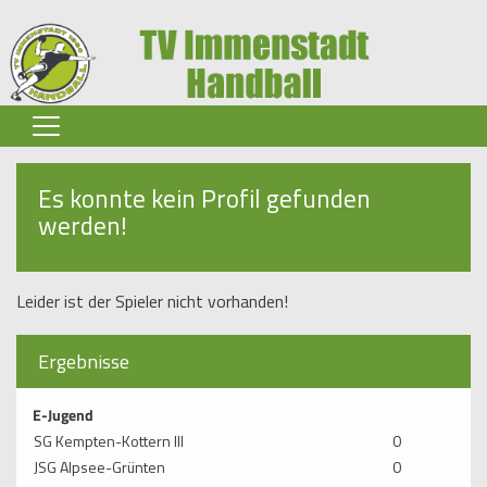
Home
Es konnte kein Profil gefunden
werden!
Senioren
Jugend
Leider ist der Spieler nicht vorhanden!
Spielbetrieb
Ergebnisse
Verein
Partner-Infos
E-Jugend
SG Kempten-Kottern III
0
Sponsoren
JSG Alpsee-Grünten
0