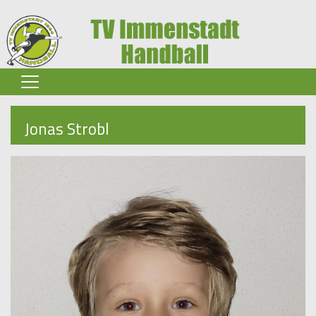
Home
Jonas Strobl
Senioren
Jugend
Spielbetrieb
Verein
Partner-Infos
Sponsoren