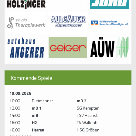
Kommende Spiele
19.09.2026
10:00
Dietmannsr.
mD 2
12:00
mD 1
SG Kempten.
14:00
mB
TSV Haunst.
16:00
H2
TV Waltenh.
18:00
Herren
HSG Gröben.