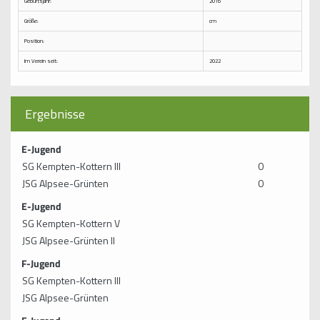
Geburtsjahr:
2016
Größe:
cm
Position:
Im Verein seit:
2022
Ergebnisse
E-Jugend
SG Kempten-Kottern III
0
JSG Alpsee-Grünten
0
E-Jugend
SG Kempten-Kottern V
JSG Alpsee-Grünten II
F-Jugend
SG Kempten-Kottern III
JSG Alpsee-Grünten